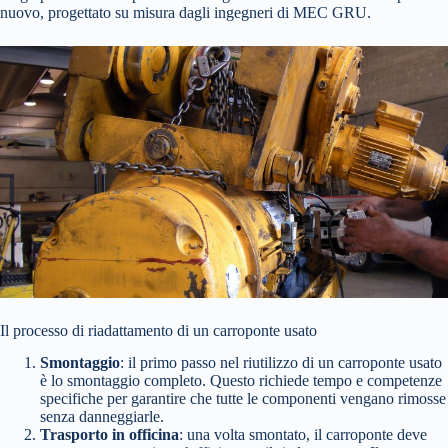
nuovo, progettato su misura dagli ingegneri di MEC GRU.
Il processo di riadattamento di un carroponte usato
Smontaggio
: il primo passo nel riutilizzo di un carroponte usato
è lo smontaggio completo. Questo richiede tempo e competenze
specifiche per garantire che tutte le componenti vengano rimosse
senza danneggiarle.
Trasporto in officina
: una volta smontato, il carroponte deve