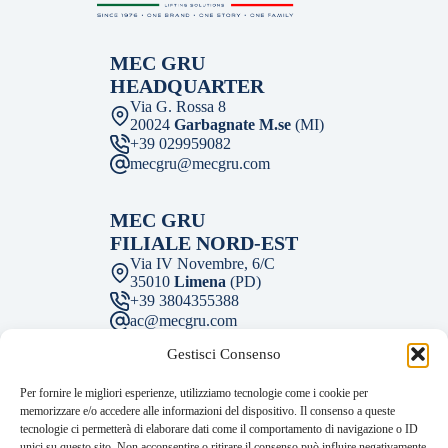
MEC GRU
HEADQUARTER
Via G. Rossa 8
20024
Garbagnate M.se
(MI)
+39 029959082
mecgru@mecgru.com
MEC GRU
FILIALE NORD-EST
Via IV Novembre, 6/C
35010
Limena
(PD)
+39 3804355388
ac@mecgru.com
Gestisci Consenso
MEC GRU
Per fornire le migliori esperienze, utilizziamo tecnologie come i cookie per
FILIALE CENTRO
memorizzare e/o accedere alle informazioni del dispositivo. Il consenso a queste
Via M. Fantelli 2
tecnologie ci permetterà di elaborare dati come il comportamento di navigazione o ID
43122
Parma
(PR)
unici su questo sito. Non acconsentire o ritirare il consenso può influire negativamente