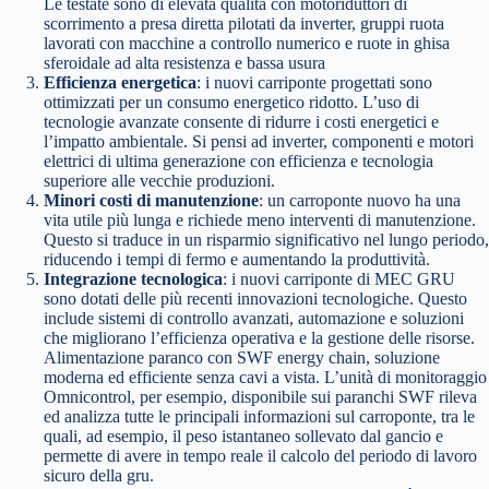
Le testate sono di elevata qualità con motoriduttori di
scorrimento a presa diretta pilotati da inverter, gruppi ruota
lavorati con macchine a controllo numerico e ruote in ghisa
sferoidale ad alta resistenza e bassa usura
Efficienza energetica
: i nuovi carriponte progettati sono
ottimizzati per un consumo energetico ridotto. L’uso di
tecnologie avanzate consente di ridurre i costi energetici e
l’impatto ambientale. Si pensi ad inverter, componenti e motori
elettrici di ultima generazione con efficienza e tecnologia
superiore alle vecchie produzioni.
Minori costi di manutenzione
: un carroponte nuovo ha una
vita utile più lunga e richiede meno interventi di manutenzione.
Questo si traduce in un risparmio significativo nel lungo periodo,
riducendo i tempi di fermo e aumentando la produttività.
Integrazione tecnologica
: i nuovi carriponte di MEC GRU
sono dotati delle più recenti innovazioni tecnologiche. Questo
include sistemi di controllo avanzati, automazione e soluzioni
che migliorano l’efficienza operativa e la gestione delle risorse.
Alimentazione paranco con SWF energy chain, soluzione
moderna ed efficiente senza cavi a vista. L’unità di monitoraggio
Omnicontrol, per esempio, disponibile sui paranchi SWF rileva
ed analizza tutte le principali informazioni sul carroponte, tra le
quali, ad esempio, il peso istantaneo sollevato dal gancio e
permette di avere in tempo reale il calcolo del periodo di lavoro
sicuro della gru.