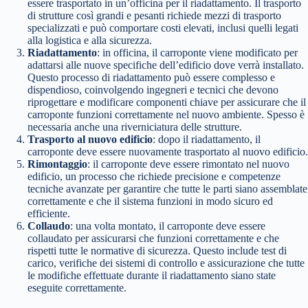
essere trasportato in un’officina per il riadattamento. Il trasporto
di strutture così grandi e pesanti richiede mezzi di trasporto
specializzati e può comportare costi elevati, inclusi quelli legati
alla logistica e alla sicurezza.
Riadattamento
: in officina, il carroponte viene modificato per
adattarsi alle nuove specifiche dell’edificio dove verrà installato.
Questo processo di riadattamento può essere complesso e
dispendioso, coinvolgendo ingegneri e tecnici che devono
riprogettare e modificare componenti chiave per assicurare che il
carroponte funzioni correttamente nel nuovo ambiente. Spesso è
necessaria anche una riverniciatura delle strutture.
Trasporto al nuovo edificio
: dopo il riadattamento, il
carroponte deve essere nuovamente trasportato al nuovo edificio.
Rimontaggio
: il carroponte deve essere rimontato nel nuovo
edificio, un processo che richiede precisione e competenze
tecniche avanzate per garantire che tutte le parti siano assemblate
correttamente e che il sistema funzioni in modo sicuro ed
efficiente.
Collaudo
: una volta montato, il carroponte deve essere
collaudato per assicurarsi che funzioni correttamente e che
rispetti tutte le normative di sicurezza. Questo include test di
carico, verifiche dei sistemi di controllo e assicurazione che tutte
le modifiche effettuate durante il riadattamento siano state
eseguite correttamente.