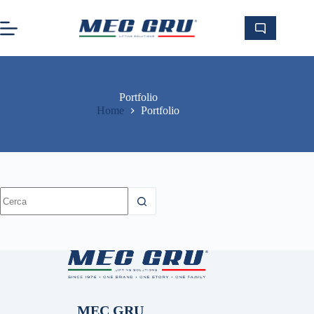
Salta
al
contenuto
Portfolio
Home
Portfolio
Nessun
risultato
MEC GRU