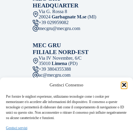
HEADQUARTER
Via G. Rossa 8
20024
Garbagnate M.se
(MI)
+39 029959082
mecgru@mecgru.com
MEC GRU
FILIALE NORD-EST
Via IV Novembre, 6/C
35010
Limena
(PD)
+39 3804355388
ac@mecgru.com
Gestisci Consenso
MEC GRU
Per fornire le migliori esperienze, utilizziamo tecnologie come i cookie per
FILIALE CENTRO
memorizzare e/o accedere alle informazioni del dispositivo. Il consenso a queste
Via M. Fantelli 2
tecnologie ci permetterà di elaborare dati come il comportamento di navigazione o ID
43122
Parma
(PR)
unici su questo sito. Non acconsentire o ritirare il consenso può influire negativamente
+39 05211798981
su alcune caratteristiche e funzioni.
mecgru@mecgru.com
Facebook
Instagram
LinkedIn
Gestisci servizi