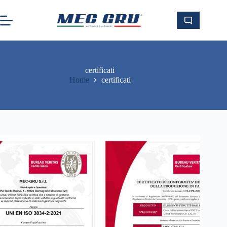
Salta
al
contenuto
certificati
Home
certificati