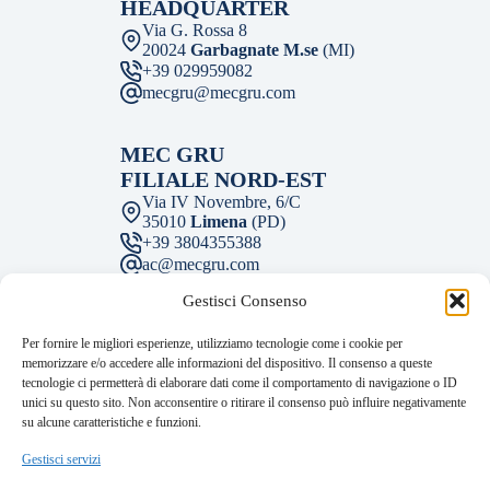
HEADQUARTER
Via G. Rossa 8
20024
Garbagnate M.se
(MI)
+39 029959082
mecgru@mecgru.com
MEC GRU
FILIALE NORD-EST
Via IV Novembre, 6/C
35010
Limena
(PD)
+39 3804355388
ac@mecgru.com
Gestisci Consenso
MEC GRU
Per fornire le migliori esperienze, utilizziamo tecnologie come i cookie per
FILIALE CENTRO
memorizzare e/o accedere alle informazioni del dispositivo. Il consenso a queste
Via M. Fantelli 2
tecnologie ci permetterà di elaborare dati come il comportamento di navigazione o ID
43122
Parma
(PR)
unici su questo sito. Non acconsentire o ritirare il consenso può influire negativamente
+39 05211798981
su alcune caratteristiche e funzioni.
mecgru@mecgru.com
Facebook
Instagram
LinkedIn
Gestisci servizi