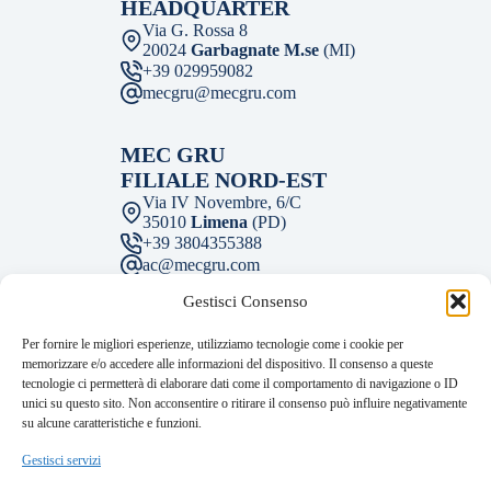
HEADQUARTER
Via G. Rossa 8
20024
Garbagnate M.se
(MI)
+39 029959082
mecgru@mecgru.com
MEC GRU
FILIALE NORD-EST
Via IV Novembre, 6/C
35010
Limena
(PD)
+39 3804355388
ac@mecgru.com
Gestisci Consenso
MEC GRU
Per fornire le migliori esperienze, utilizziamo tecnologie come i cookie per
FILIALE CENTRO
memorizzare e/o accedere alle informazioni del dispositivo. Il consenso a queste
Via M. Fantelli 2
tecnologie ci permetterà di elaborare dati come il comportamento di navigazione o ID
43122
Parma
(PR)
unici su questo sito. Non acconsentire o ritirare il consenso può influire negativamente
+39 05211798981
su alcune caratteristiche e funzioni.
mecgru@mecgru.com
Facebook
Instagram
LinkedIn
Gestisci servizi